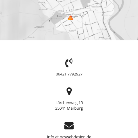
TEL:
06421 7792927
Adresse
Lärchenweg 19
35041 Marburg
Support
info at ocswebdesign.de