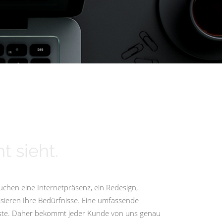
t sieht.
uchen eine Internetpräsenz, ein Redesign,
isieren Ihre Bedürfnisse. Eine umfassende
igste. Daher bekommt jeder Kunde von uns genau