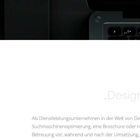
„Design
Als Dienstleistungsunternehmen in der Welt von Des
Suchmaschinenoptimierung, eine Broschüre oder nur 
Betreuung vor, während und nach der Umsetzung, i