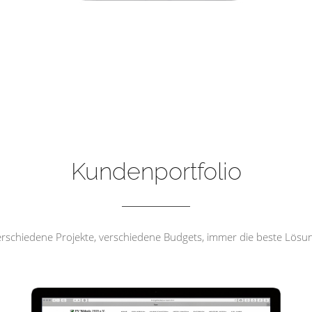
FV Wehrda 1919 e.V
Kundenportfolio
rschiedene Projekte, verschiedene Budgets, immer die beste Lösu