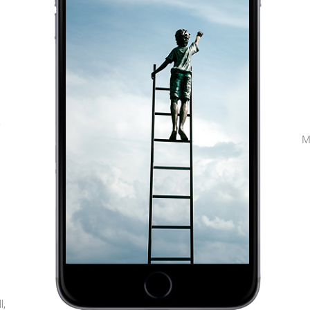
,
M
l,