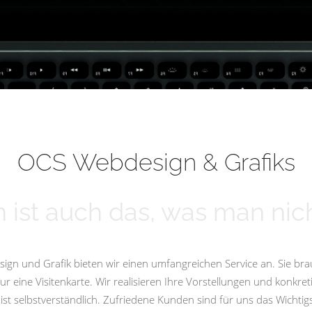
OCS Webdesign & Grafiks
 ist auch das, was man nich
ign und Grafik bieten wir einen umfangreichen Service an. Sie bra
eine Visitenkarte. Wir realisieren Ihre Vorstellungen und konkret
st selbstverständlich. Zufriedene Kunden sind für uns das Wicht