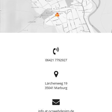
TEL:
06421 7792927
Adresse
Lärchenweg 19
35041 Marburg
Support
info at ocswebdesign.de