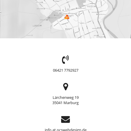
TEL:
06421 7792927
Adresse
Lärchenweg 19
35041 Marburg
Support
info at ocswebdesign.de