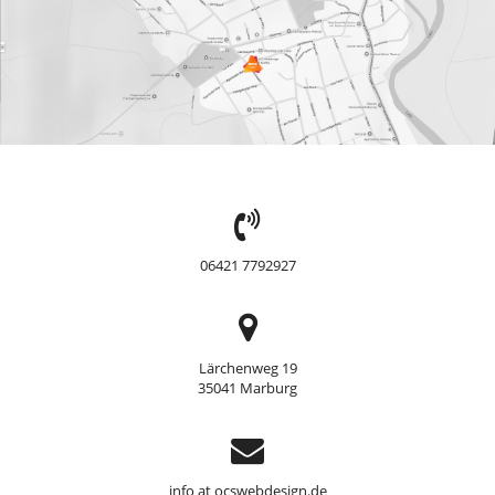
TEL:
06421 7792927
Adresse
Lärchenweg 19
35041 Marburg
Support
info at ocswebdesign.de