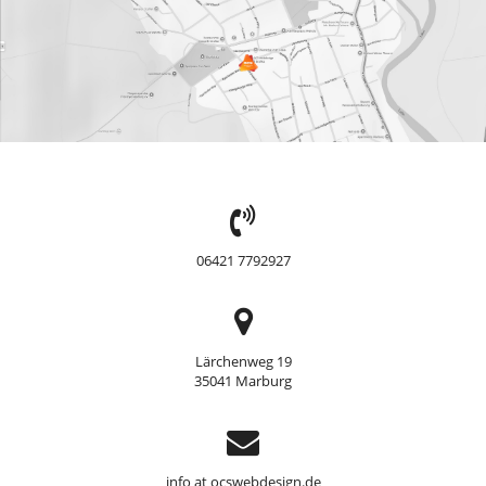
TEL:
06421 7792927
Adresse
Lärchenweg 19
35041 Marburg
Support
info at ocswebdesign.de