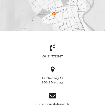
TEL:
06421 7792927
Adresse
Lärchenweg 19
35041 Marburg
Support
info at ocswebdesign.de