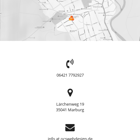
TEL:
06421 7792927
Adresse
Lärchenweg 19
35041 Marburg
Support
info at ocswebdesign.de