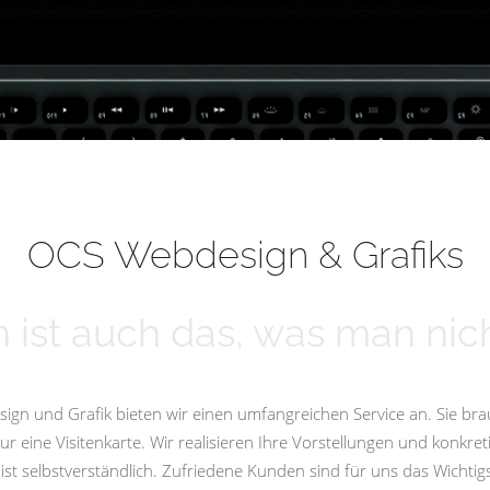
OCS Webdesign & Grafiks
 ist auch das, was man nich
ign und Grafik bieten wir einen umfangreichen Service an. Sie bra
eine Visitenkarte. Wir realisieren Ihre Vorstellungen und konkret
st selbstverständlich. Zufriedene Kunden sind für uns das Wicht