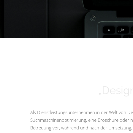
„Design
Als Dienstleistungsunternehmen in der Welt von Des
Suchmaschinenoptimierung, eine Broschüre oder nur 
Betreuung vor, während und nach der Umsetzung, i