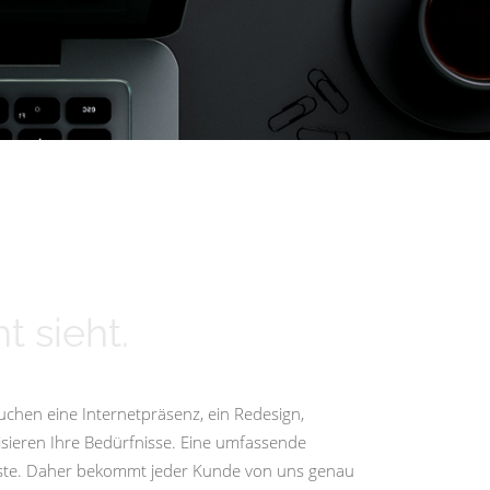
t sieht.
uchen eine Internetpräsenz, ein Redesign,
isieren Ihre Bedürfnisse. Eine umfassende
igste. Daher bekommt jeder Kunde von uns genau