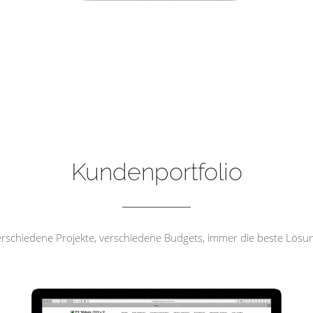
FV Wehrda 1919 e.V
Kundenportfolio
rschiedene Projekte, verschiedene Budgets, immer die beste Lösu