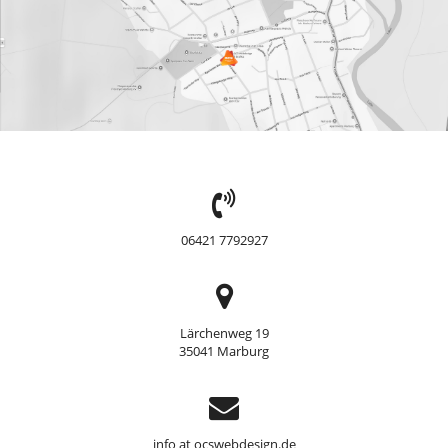
TEL:
06421 7792927
Adresse
Lärchenweg 19
35041 Marburg
Support
info at ocswebdesign.de