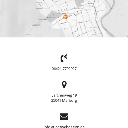
TEL:
06421 7792927
Adresse
Lärchenweg 19
35041 Marburg
Support
info at ocswebdesign.de