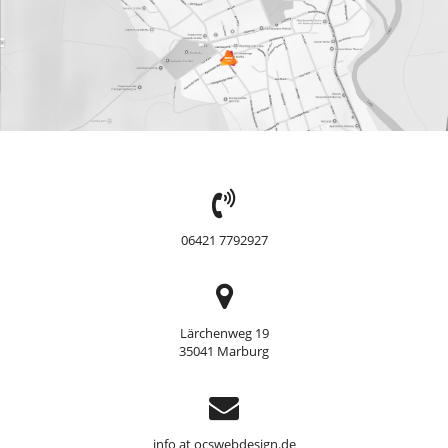
TEL:
06421 7792927
Adresse
Lärchenweg 19
35041 Marburg
Support
info at ocswebdesign.de