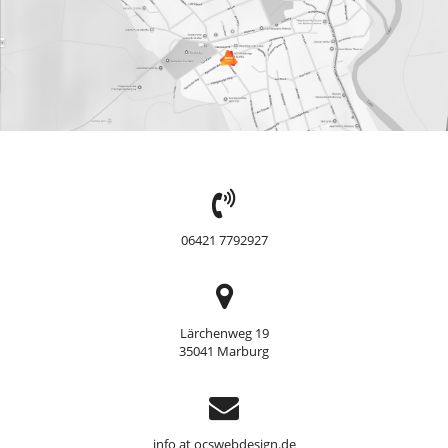
TEL:
06421 7792927
Adresse
Lärchenweg 19
35041 Marburg
Support
info at ocswebdesign.de