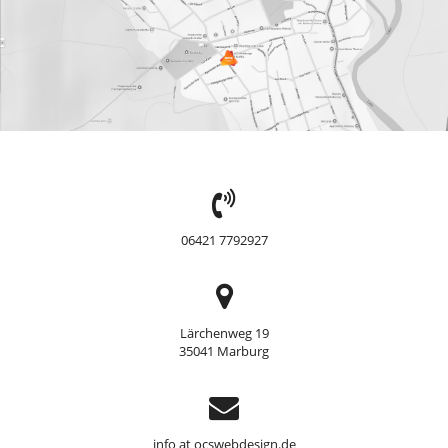
TEL:
06421 7792927
Adresse
Lärchenweg 19
35041 Marburg
Support
info at ocswebdesign.de