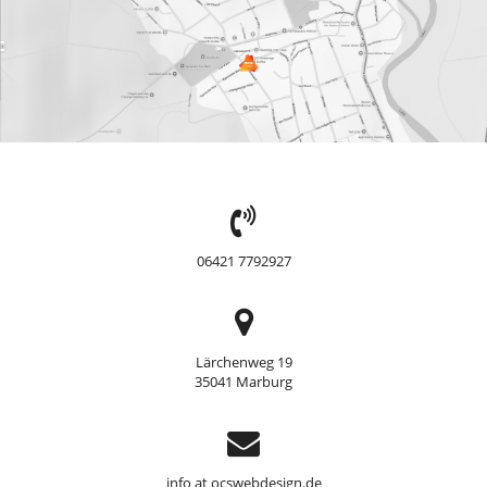
TEL:
06421 7792927
Adresse
Lärchenweg 19
35041 Marburg
Support
info at ocswebdesign.de