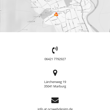
TEL:
06421 7792927
Adresse
Lärchenweg 19
35041 Marburg
Support
info at ocswebdesign.de