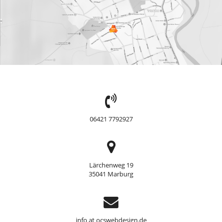
TEL:
06421 7792927
Adresse
Lärchenweg 19
35041 Marburg
Support
info at ocswebdesign.de