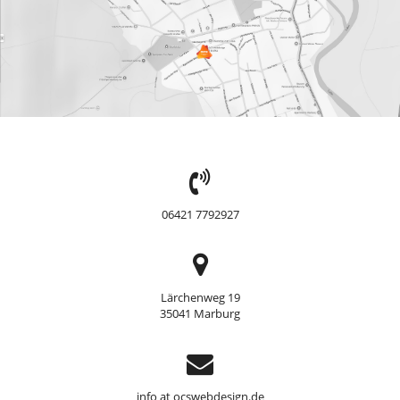
TEL:
06421 7792927
Adresse
Lärchenweg 19
35041 Marburg
Support
info at ocswebdesign.de