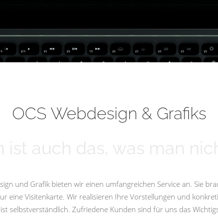
OCS Webdesign & Grafiks
 ist auch das, was man nich
ign und Grafik bieten wir einen umfangreichen Service an. Sie bra
eine Visitenkarte. Wir realisieren Ihre Vorstellungen und konkret
st selbstverständlich. Zufriedene Kunden sind für uns das Wicht