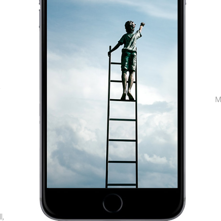
,
M
l,