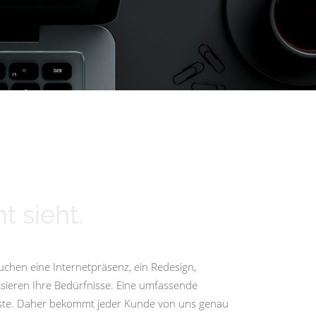
t sieht.
uchen eine Internetpräsenz, ein Redesign,
isieren Ihre Bedürfnisse. Eine umfassende
igste. Daher bekommt jeder Kunde von uns genau