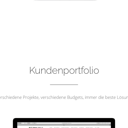
FV Wehrda 1919 e.V
Kundenportfolio
rschiedene Projekte, verschiedene Budgets, immer die beste Lösu