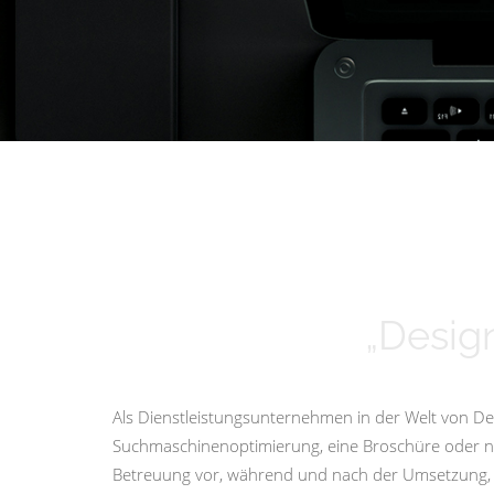
„Design
Als Dienstleistungsunternehmen in der Welt von Des
Suchmaschinenoptimierung, eine Broschüre oder nur 
Betreuung vor, während und nach der Umsetzung, i