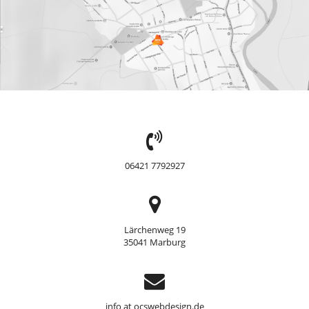
TEL:
06421 7792927
Adresse
Lärchenweg 19
35041 Marburg
Support
info at ocswebdesign.de