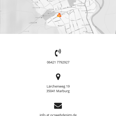
TEL:
06421 7792927
Adresse
Lärchenweg 19
35041 Marburg
Support
info at ocswebdesign.de