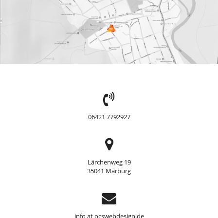
TEL:
06421 7792927
Adresse
Lärchenweg 19
35041 Marburg
Support
info at ocswebdesign.de