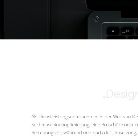
„Design
Als Dienstleistungsunternehmen in der Welt von Des
Suchmaschinenoptimierung, eine Broschüre oder nur 
Betreuung vor, während und nach der Umsetzung, i