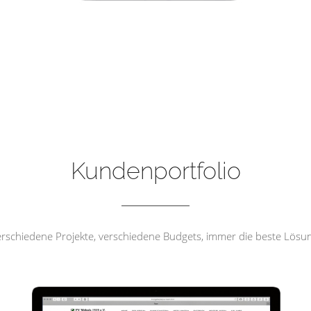
FV Wehrda 1919 e.V
Kundenportfolio
rschiedene Projekte, verschiedene Budgets, immer die beste Lösu