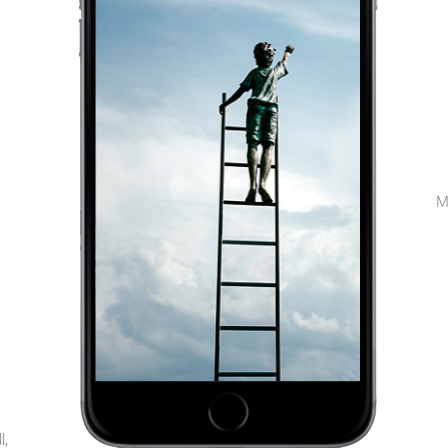
,
M
l,