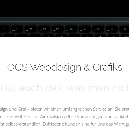
OCS Webdesign & Grafiks
 ist auch das, was man nich
ign und Grafik bieten wir einen umfangreichen Service an. Sie bra
eine Visitenkarte. Wir realisieren Ihre Vorstellungen und konkret
st selbstverständlich. Zufriedene Kunden sind für uns das Wicht