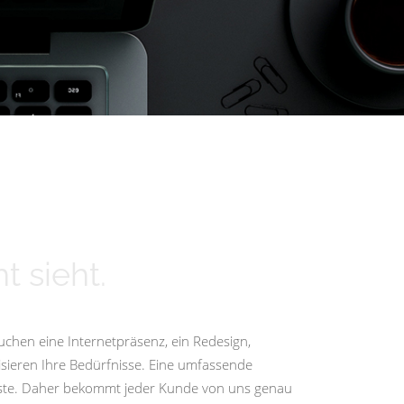
t sieht.
uchen eine Internetpräsenz, ein Redesign,
isieren Ihre Bedürfnisse. Eine umfassende
igste. Daher bekommt jeder Kunde von uns genau