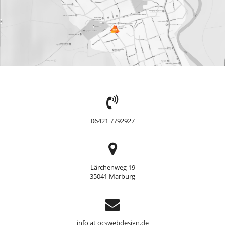
TEL:
06421 7792927
Adresse
Lärchenweg 19
35041 Marburg
Support
info at ocswebdesign.de