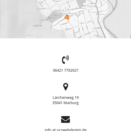
TEL:
06421 7792927
Adresse
Lärchenweg 19
35041 Marburg
Support
info at ocswebdesign.de