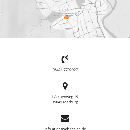
TEL:
06421 7792927
Adresse
Lärchenweg 19
35041 Marburg
Support
info at ocswebdesign.de