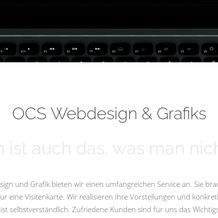
OCS Webdesign & Grafiks
 ist auch das, was man nich
ign und Grafik bieten wir einen umfangreichen Service an. Sie bra
eine Visitenkarte. Wir realisieren Ihre Vorstellungen und konkret
st selbstverständlich. Zufriedene Kunden sind für uns das Wicht