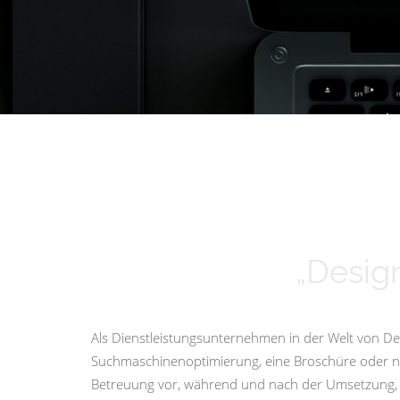
„Design
Als Dienstleistungsunternehmen in der Welt von Des
Suchmaschinenoptimierung, eine Broschüre oder nur 
Betreuung vor, während und nach der Umsetzung, i