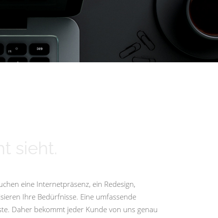
t sieht.
uchen eine Internetpräsenz, ein Redesign,
isieren Ihre Bedürfnisse. Eine umfassende
igste. Daher bekommt jeder Kunde von uns genau