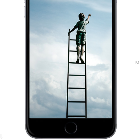
,
M
l,