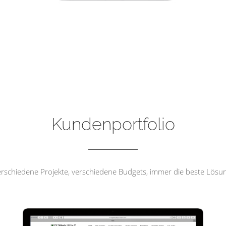
FV Wehrda 1919 e.V
Kundenportfolio
rschiedene Projekte, verschiedene Budgets, immer die beste Lösu