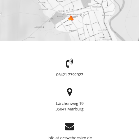
TEL:
06421 7792927
Adresse
Lärchenweg 19
35041 Marburg
Support
info at ocswebdesign.de