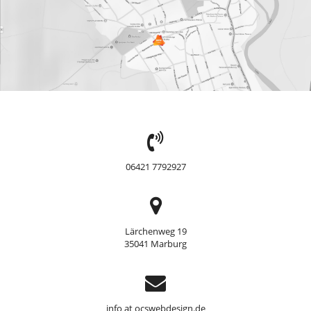
TEL:
06421 7792927
Adresse
Lärchenweg 19
35041 Marburg
Support
info at ocswebdesign.de