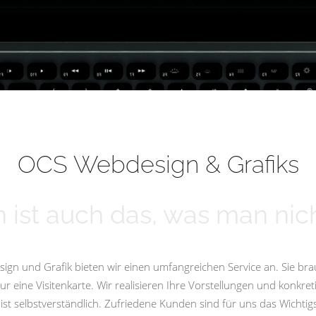
OCS Webdesign & Grafiks
 ist auch das, was man nich
ign und Grafik bieten wir einen umfangreichen Service an. Sie bra
eine Visitenkarte. Wir realisieren Ihre Vorstellungen und konkret
st selbstverständlich. Zufriedene Kunden sind für uns das Wicht