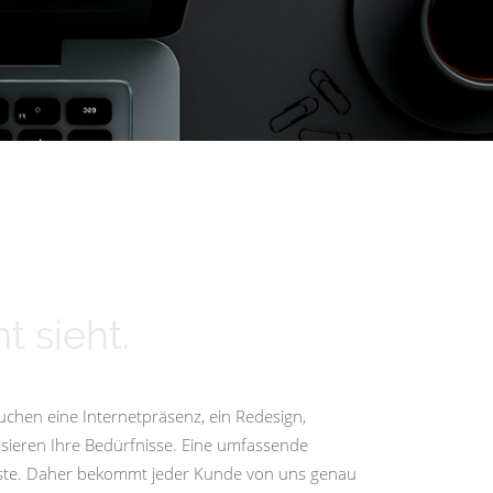
t sieht.
uchen eine Internetpräsenz, ein Redesign,
isieren Ihre Bedürfnisse. Eine umfassende
igste. Daher bekommt jeder Kunde von uns genau