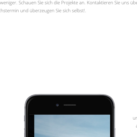
weniger. Schauen Sie sich die Projekte an. Kontaktieren Sie uns ü
hstermin und überzeugen Sie sich selbst!.
u