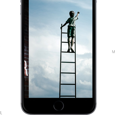
,
M
l,