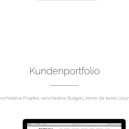
FV Wehrda 1919 e.V
Kundenportfolio
rschiedene Projekte, verschiedene Budgets, immer die beste Lösu