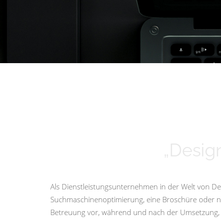
„Design
Als Dienstleistungsunternehmen in der Welt von Des
Suchmaschinenoptimierung, eine Broschüre oder nur 
Betreuung vor, während und nach der Umsetzung, i