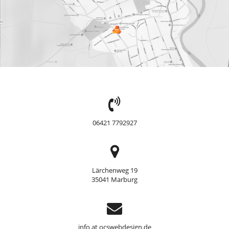
TEL:
06421 7792927
Adresse
Lärchenweg 19
35041 Marburg
Support
info at ocswebdesign.de