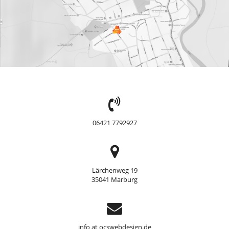
TEL:
06421 7792927
Adresse
Lärchenweg 19
35041 Marburg
Support
info at ocswebdesign.de