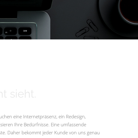
t sieht.
uchen eine Internetpräsenz, ein Redesign,
isieren Ihre Bedürfnisse. Eine umfassende
igste. Daher bekommt jeder Kunde von uns genau