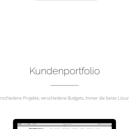
FV Wehrda 1919 e.V
Kundenportfolio
rschiedene Projekte, verschiedene Budgets, immer die beste Lösu