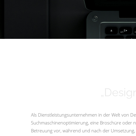
„Design
Als Dienstleistungsunternehmen in der Welt von Des
Suchmaschinenoptimierung, eine Broschüre oder nur 
Betreuung vor, während und nach der Umsetzung, i