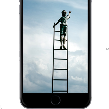
,
M
l,