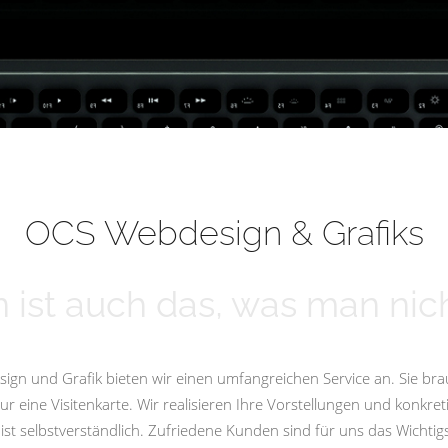
OCS Webdesign & Grafiks
 ist auch das, was man nich
ign und Grafik bieten wir einen umfangreichen Service an. Sie bra
eine Visitenkarte. Wir realisieren Ihre Vorstellungen und konkret
st selbstverständlich. Zufriedene Kunden sind für uns das Wicht