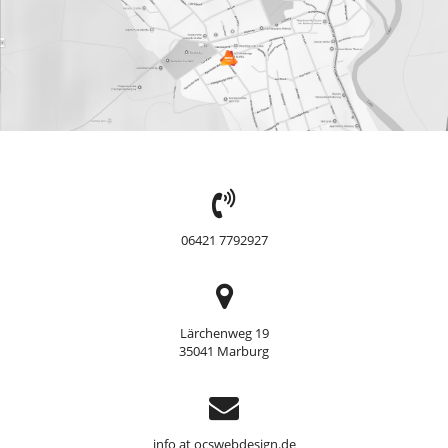
TEL:
06421 7792927
Adresse
Lärchenweg 19
35041 Marburg
Support
info at ocswebdesign.de