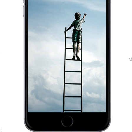
,
M
l,