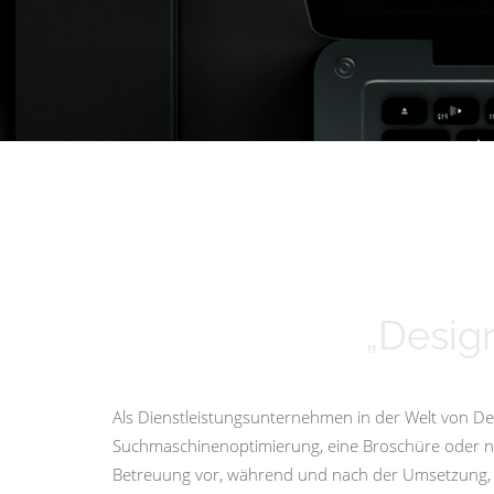
„Design
Als Dienstleistungsunternehmen in der Welt von Des
Suchmaschinenoptimierung, eine Broschüre oder nur 
Betreuung vor, während und nach der Umsetzung, i