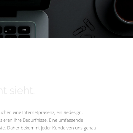
t sieht.
uchen eine Internetpräsenz, ein Redesign,
isieren Ihre Bedürfnisse. Eine umfassende
igste. Daher bekommt jeder Kunde von uns genau