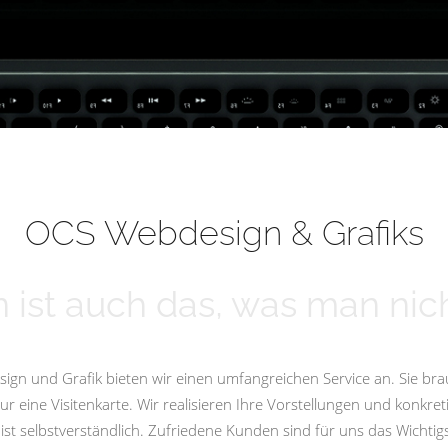
OCS Webdesign & Grafiks
 ist auch das, was man nich
ign und Grafik bieten wir einen umfangreichen Service an. Sie bra
eine Visitenkarte. Wir realisieren Ihre Vorstellungen und konkret
st selbstverständlich. Zufriedene Kunden sind für uns das Wicht