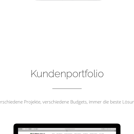
FV Wehrda 1919 e.V
Kundenportfolio
rschiedene Projekte, verschiedene Budgets, immer die beste Lösu