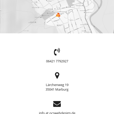
TEL:
06421 7792927
Adresse
Lärchenweg 19
35041 Marburg
Support
info at ocswebdesign.de