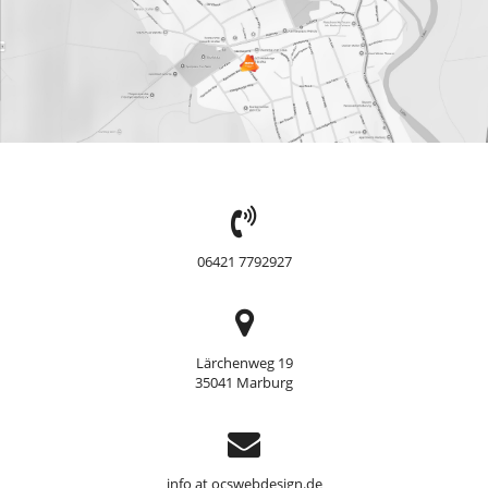
TEL:
06421 7792927
Adresse
Lärchenweg 19
35041 Marburg
Support
info at ocswebdesign.de