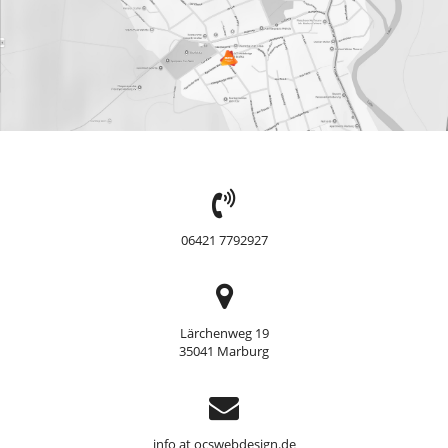
TEL:
06421 7792927
Adresse
Lärchenweg 19
35041 Marburg
Support
info at ocswebdesign.de