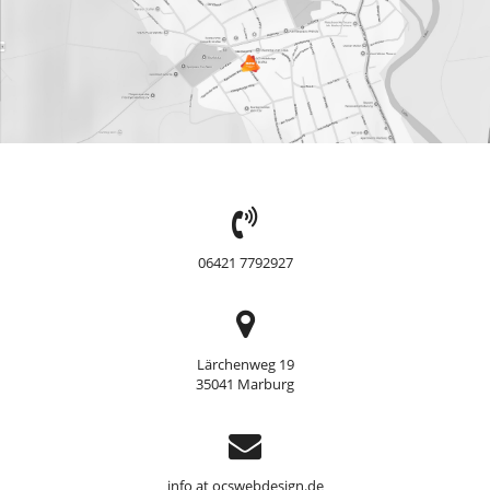
TEL:
06421 7792927
Adresse
Lärchenweg 19
35041 Marburg
Support
info at ocswebdesign.de