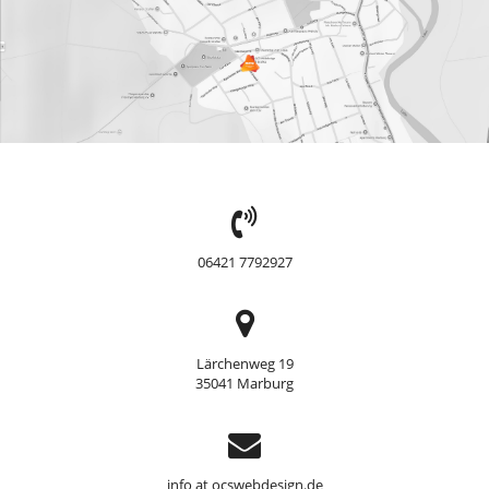
TEL:
06421 7792927
Adresse
Lärchenweg 19
35041 Marburg
Support
info at ocswebdesign.de