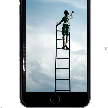
,
M
l,