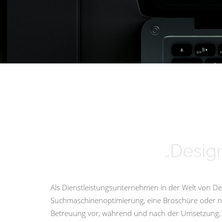
„Design
Als Dienstleistungsunternehmen in der Welt von Des
Suchmaschinenoptimierung, eine Broschüre oder nur 
Betreuung vor, während und nach der Umsetzung, i