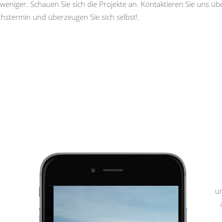
weniger. Schauen Sie sich die Projekte an. Kontaktieren Sie uns ü
hstermin und überzeugen Sie sich selbst!.
u