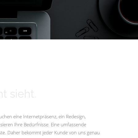
t sieht.
uchen eine Internetpräsenz, ein Redesign,
isieren Ihre Bedürfnisse. Eine umfassende
igste. Daher bekommt jeder Kunde von uns genau