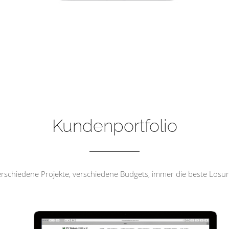
FV Wehrda 1919 e.V
Kundenportfolio
rschiedene Projekte, verschiedene Budgets, immer die beste Lösu