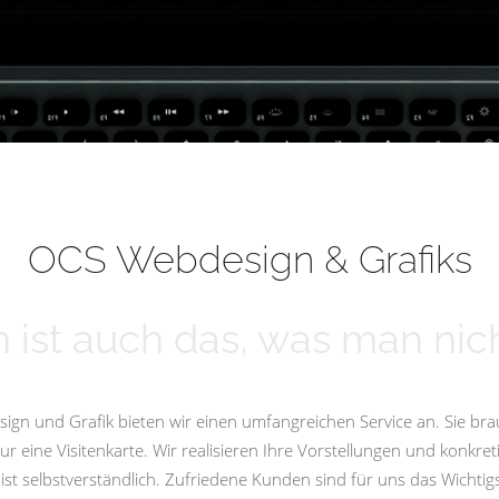
OCS Webdesign & Grafiks
 ist auch das, was man nich
ign und Grafik bieten wir einen umfangreichen Service an. Sie bra
eine Visitenkarte. Wir realisieren Ihre Vorstellungen und konkret
st selbstverständlich. Zufriedene Kunden sind für uns das Wicht