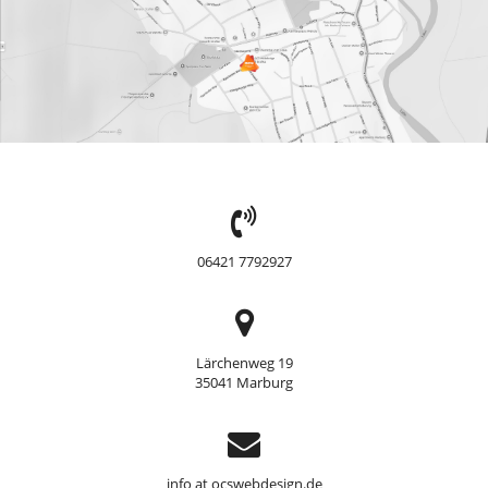
TEL:
06421 7792927
Adresse
Lärchenweg 19
35041 Marburg
Support
info at ocswebdesign.de