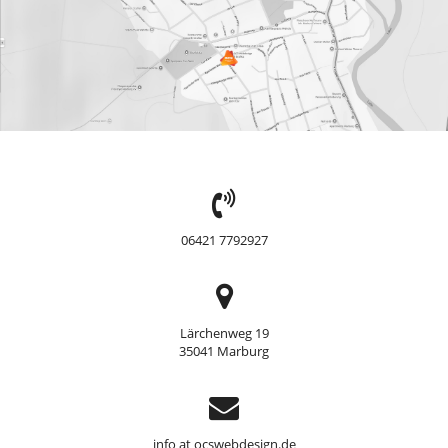
TEL:
06421 7792927
Adresse
Lärchenweg 19
35041 Marburg
Support
info at ocswebdesign.de