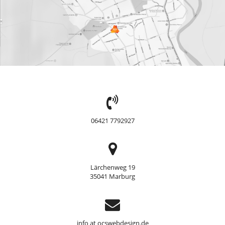
TEL:
06421 7792927
Adresse
Lärchenweg 19
35041 Marburg
Support
info at ocswebdesign.de