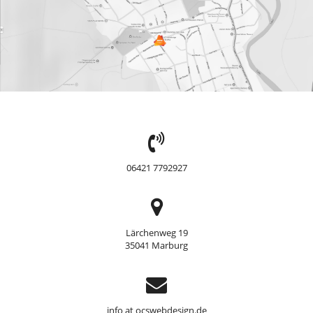
TEL:
06421 7792927
Adresse
Lärchenweg 19
35041 Marburg
Support
info at ocswebdesign.de