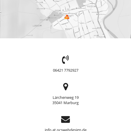
TEL:
06421 7792927
Adresse
Lärchenweg 19
35041 Marburg
Support
info at ocswebdesign.de