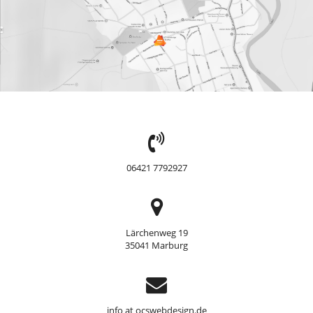
TEL:
06421 7792927
Adresse
Lärchenweg 19
35041 Marburg
Support
info at ocswebdesign.de