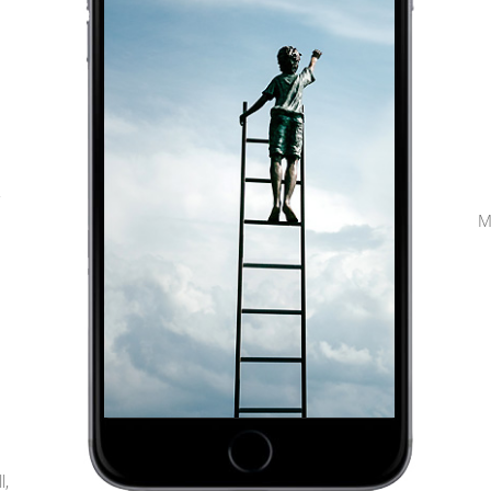
,
M
l,