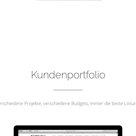
FV Wehrda 1919 e.V
Kundenportfolio
rschiedene Projekte, verschiedene Budgets, immer die beste Lösu