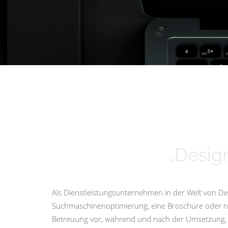
„Design
Als Dienstleistungsunternehmen in der Welt von Des
Suchmaschinenoptimierung, eine Broschüre oder nur 
Betreuung vor, während und nach der Umsetzung, i