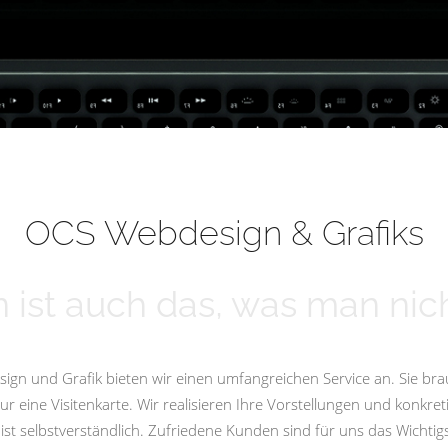
OCS Webdesign & Grafiks
 ist auch das, was man nich
ign und Grafik bieten wir einen umfangreichen Service an. Sie bra
eine Visitenkarte. Wir realisieren Ihre Vorstellungen und konkret
st selbstverständlich. Zufriedene Kunden sind für uns das Wicht