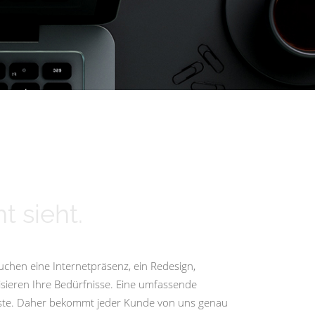
t sieht.
uchen eine Internetpräsenz, ein Redesign,
isieren Ihre Bedürfnisse. Eine umfassende
igste. Daher bekommt jeder Kunde von uns genau