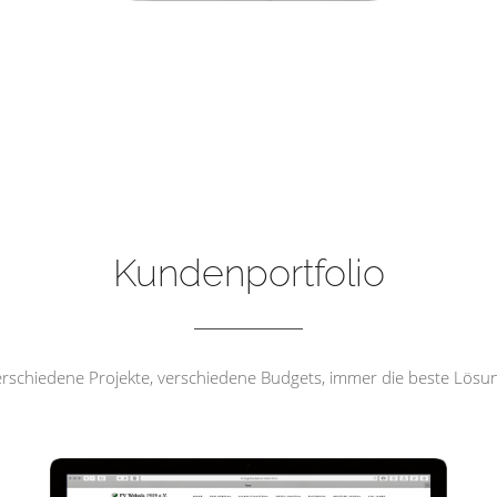
FV Wehrda 1919 e.V
Kundenportfolio
rschiedene Projekte, verschiedene Budgets, immer die beste Lösu