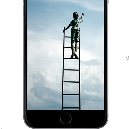
,
M
l,