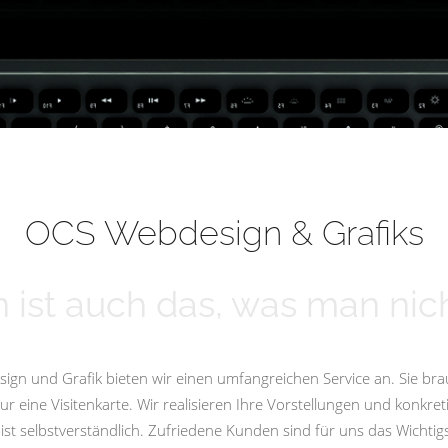
OCS Webdesign & Grafiks
 ist auch das, was man nich
ign und Grafik bieten wir einen umfangreichen Service an. Sie bra
eine Visitenkarte. Wir realisieren Ihre Vorstellungen und konkret
st selbstverständlich. Zufriedene Kunden sind für uns das Wicht