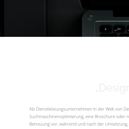
„Design
Als Dienstleistungsunternehmen in der Welt von Des
Suchmaschinenoptimierung, eine Broschüre oder nur 
Betreuung vor, während und nach der Umsetzung, i