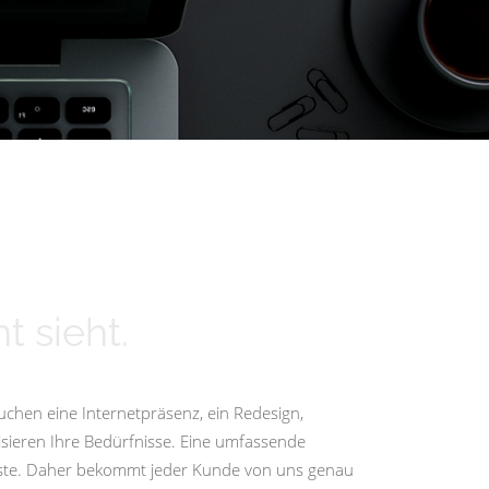
t sieht.
uchen eine Internetpräsenz, ein Redesign,
isieren Ihre Bedürfnisse. Eine umfassende
igste. Daher bekommt jeder Kunde von uns genau