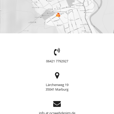
TEL:
06421 7792927
Adresse
Lärchenweg 19
35041 Marburg
Support
info at ocswebdesign.de